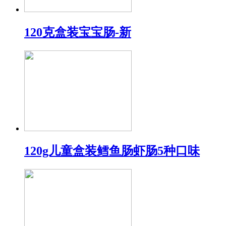
120克盒装宝宝肠-新
120g儿童盒装鳕鱼肠虾肠5种口味