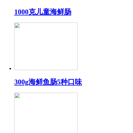
1000克儿童海鲜肠
300g海鲜鱼肠5种口味