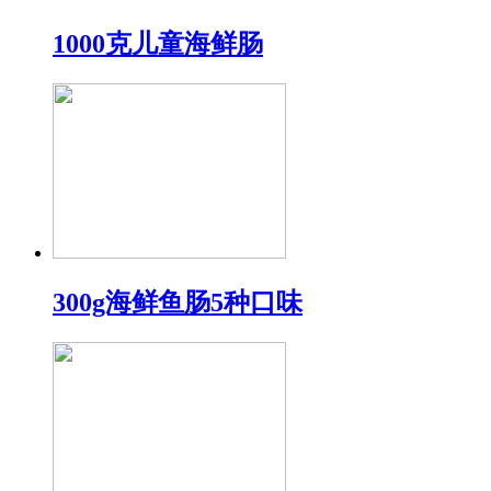
1000克儿童海鲜肠
300g海鲜鱼肠5种口味