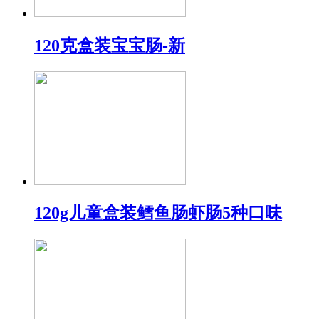
120克盒装宝宝肠-新
120g儿童盒装鳕鱼肠虾肠5种口味