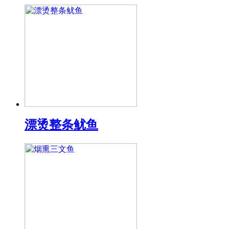
漂烫整条鱿鱼