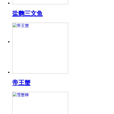
盐麴三文鱼
帝王蟹