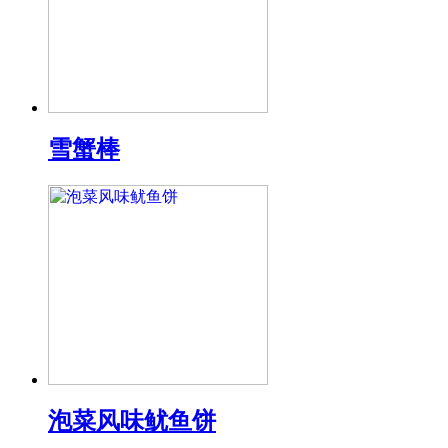
雪蟹棒
泡菜风味鱿鱼饼