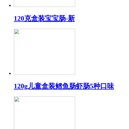
120克盒装宝宝肠-新
120g儿童盒装鳕鱼肠虾肠5种口味