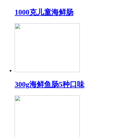
1000克儿童海鲜肠
300g海鲜鱼肠5种口味