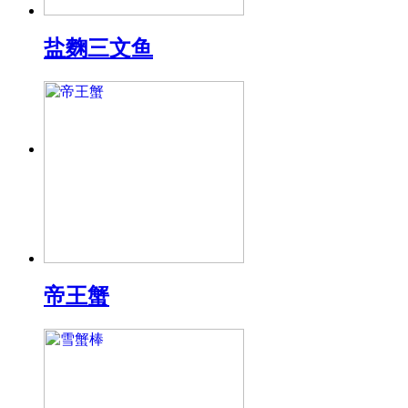
盐麴三文鱼
帝王蟹