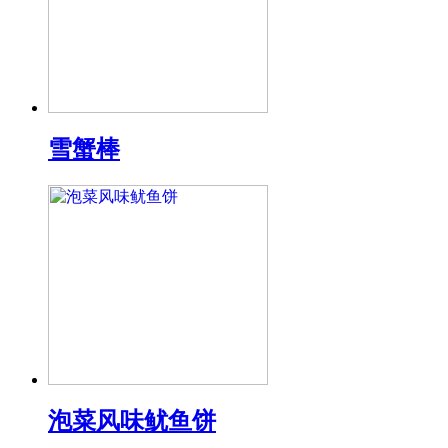
雪蟹棒
泡菜风味鱿鱼饼