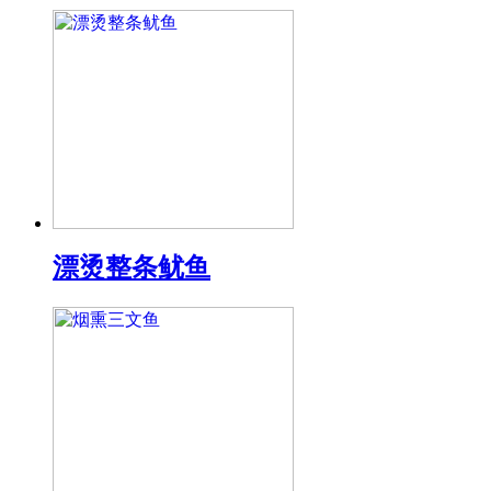
漂烫整条鱿鱼