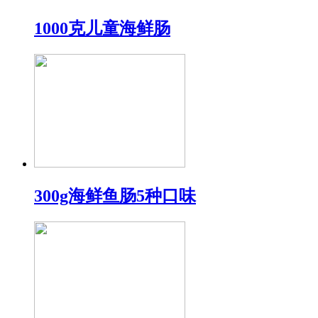
1000克儿童海鲜肠
300g海鲜鱼肠5种口味