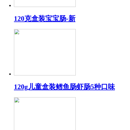
120克盒装宝宝肠-新
120g儿童盒装鳕鱼肠虾肠5种口味