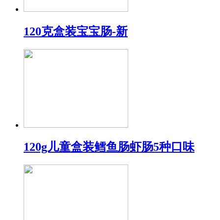
120克盒装宝宝肠-新
120g儿童盒装鳕鱼肠虾肠5种口味