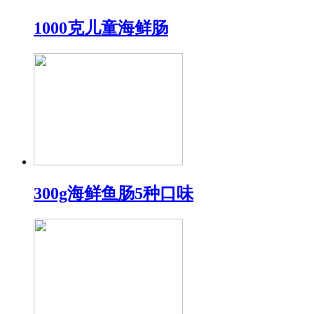
1000克儿童海鲜肠
300g海鲜鱼肠5种口味