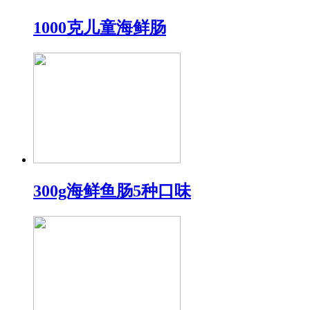
1000克儿童海鲜肠
300g海鲜鱼肠5种口味