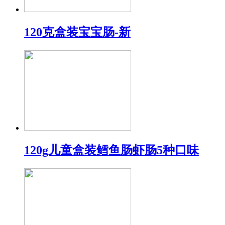
120克盒装宝宝肠-新
120g儿童盒装鳕鱼肠虾肠5种口味