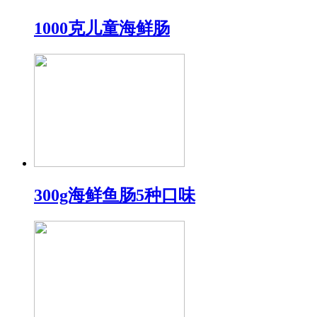
1000克儿童海鲜肠
300g海鲜鱼肠5种口味