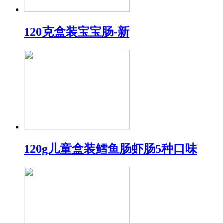
120克盒装宝宝肠-新
120g儿童盒装鳕鱼肠虾肠5种口味