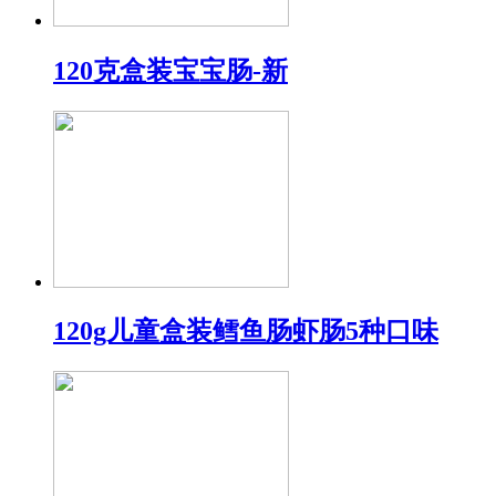
120克盒装宝宝肠-新
120g儿童盒装鳕鱼肠虾肠5种口味