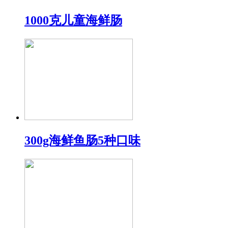
1000克儿童海鲜肠
300g海鲜鱼肠5种口味