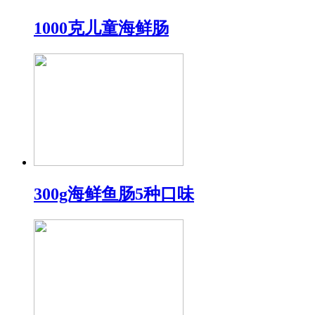
1000克儿童海鲜肠
300g海鲜鱼肠5种口味