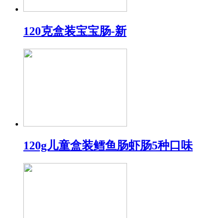
120克盒装宝宝肠-新
120g儿童盒装鳕鱼肠虾肠5种口味