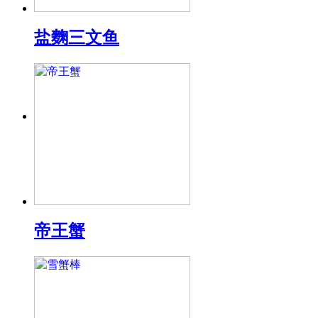
盐麴三文鱼
帝王蟹