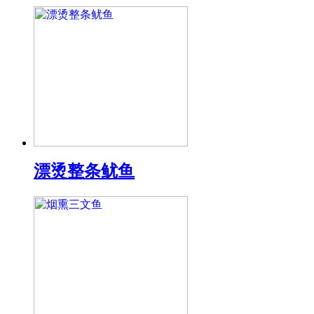
漂烫整条鱿鱼