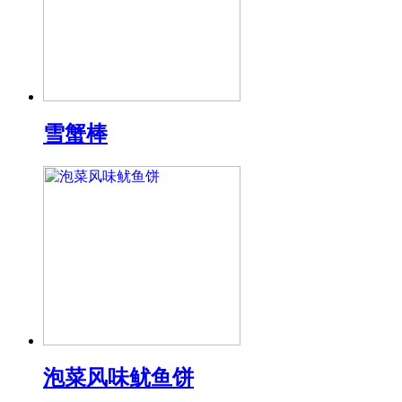
雪蟹棒
泡菜风味鱿鱼饼