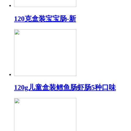
120克盒装宝宝肠-新
120g儿童盒装鳕鱼肠虾肠5种口味