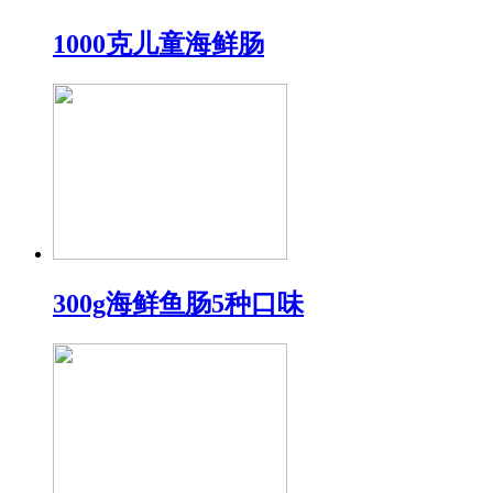
1000克儿童海鲜肠
300g海鲜鱼肠5种口味