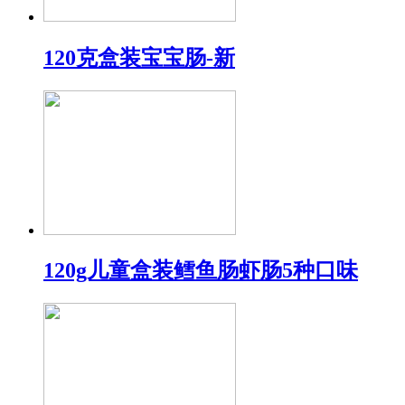
120克盒装宝宝肠-新
120g儿童盒装鳕鱼肠虾肠5种口味