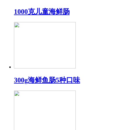
1000克儿童海鲜肠
300g海鲜鱼肠5种口味