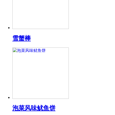
雪蟹棒
泡菜风味鱿鱼饼