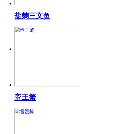
盐麴三文鱼
帝王蟹