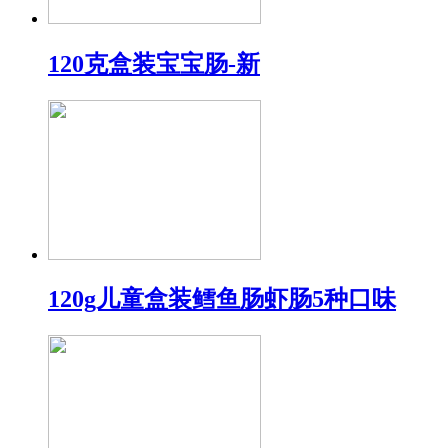
120克盒装宝宝肠-新
120g儿童盒装鳕鱼肠虾肠5种口味