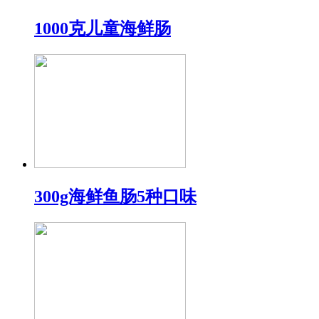
1000克儿童海鲜肠
300g海鲜鱼肠5种口味