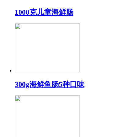
1000克儿童海鲜肠
300g海鲜鱼肠5种口味