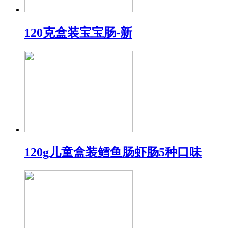
120克盒装宝宝肠-新
120g儿童盒装鳕鱼肠虾肠5种口味