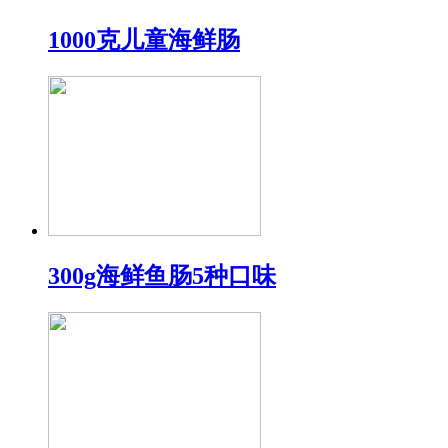
1000克儿童海鲜肠
300g海鲜鱼肠5种口味