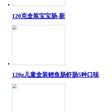
120克盒装宝宝肠-新
120g儿童盒装鳕鱼肠虾肠5种口味