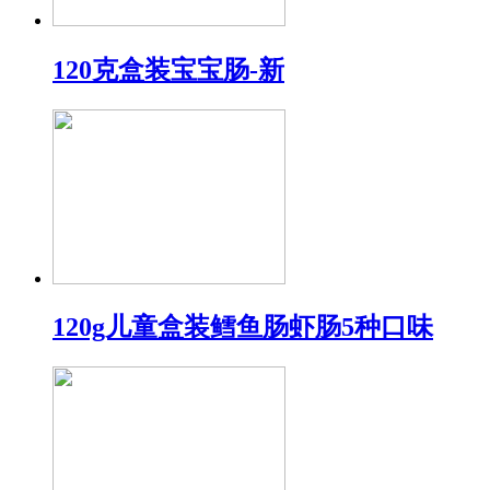
120克盒装宝宝肠-新
120g儿童盒装鳕鱼肠虾肠5种口味