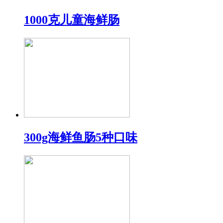
1000克儿童海鲜肠
300g海鲜鱼肠5种口味