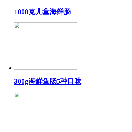
1000克儿童海鲜肠
300g海鲜鱼肠5种口味