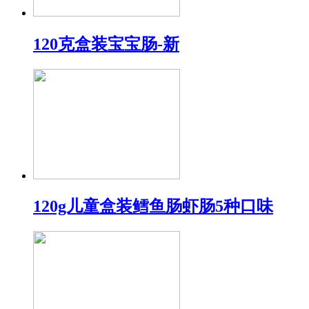
120克盒装宝宝肠-新
120g儿童盒装鳕鱼肠虾肠5种口味