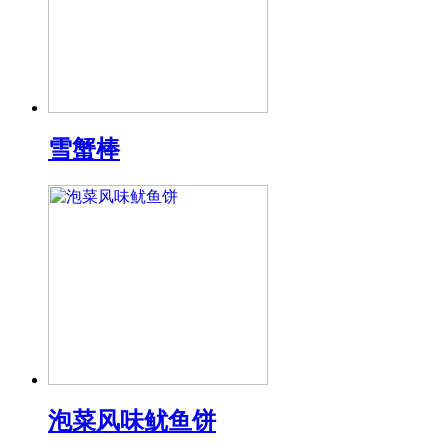
雪蟹棒
泡菜风味鱿鱼饼