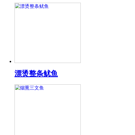
漂烫整条鱿鱼