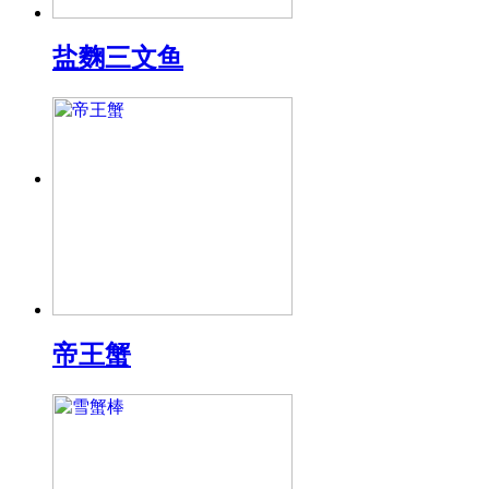
盐麴三文鱼
帝王蟹